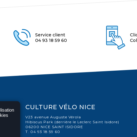
Service client
Cli
04 93 18 59 60
Col
CULTURE VÉLO NICE
lisation
okies
V23 avenue Auguste Vérola
Hibiscus Park (derrière le Leclerc Saint Isidore)
06200 NICE SAINT ISIDORE
T. 04 93 18 59 60