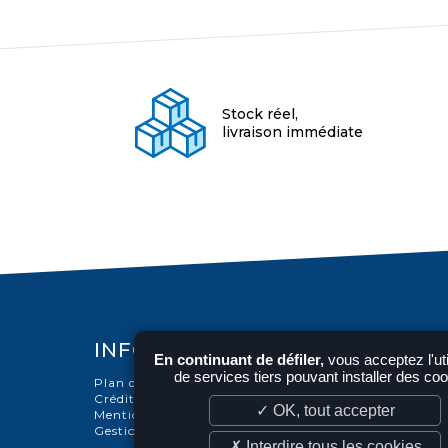
Stock réel,
livraison immédiate
INFORMATIONS
En continuant de défiler,
vous acceptez l'uti
de services tiers pouvant installer des co
Plan du site
Crédits
✓ OK, tout accepter
Mentions légales
Gestion des cookies
✗ Interdire tous les cookies