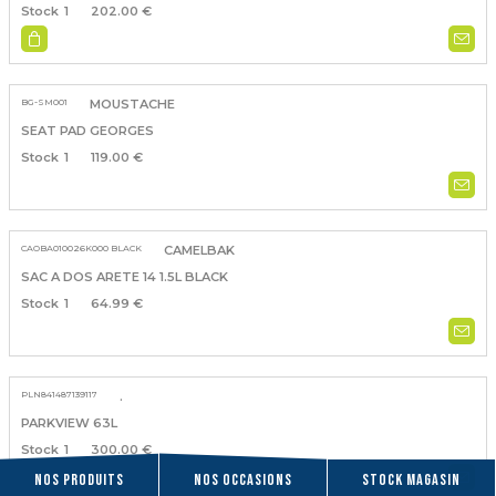
1
202.00 €
BG-SM001
MOUSTACHE
SEAT PAD GEORGES
1
119.00 €
CAOBA010026K000 BLACK
CAMELBAK
SAC A DOS ARETE 14 1.5L BLACK
1
64.99 €
PLN841487139117
.
PARKVIEW 63L
1
300.00 €
Nos produits
Nos occasions
Stock magasin