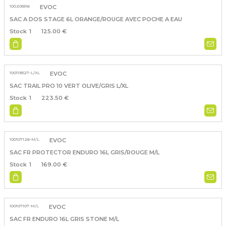
100205516
EVOC
SAC A DOS STAGE 6L ORANGE/ROUGE AVEC POCHE A EAU
1
125.00 €
100119327-L/XL
EVOC
SAC TRAIL PRO 10 VERT OLIVE/GRIS L/XL
1
223.50 €
100107126-M/L
EVOC
SAC FR PROTECTOR ENDURO 16L GRIS/ROUGE M/L
1
169.00 €
100107107-M/L
EVOC
SAC FR ENDURO 16L GRIS STONE M/L