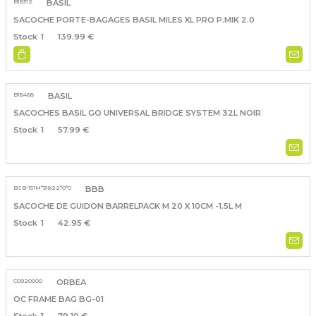
B18312
BASIL
SACOCHE PORTE-BAGAGES BASIL MILES XL PRO P.MIK 2.0
1
139.99 €
B18468
BASIL
SACOCHES BASIL GO UNIVERSAL BRIDGE SYSTEM 32L NOIR
1
57.99 €
BSB-151M*31822*0*0
BBB
SACOCHE DE GUIDON BARRELPACK M 20 X 10CM -1.5L M
1
42.95 €
C0920000
ORBEA
OC FRAME BAG BG-01