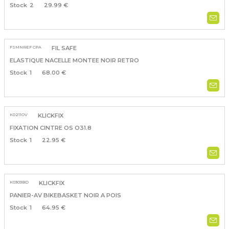
2
29.99 €
FSMNREF CPA
FIL SAFE
ELASTIQUE NACELLE MONTEE NOIR RETRO
1
68.00 €
K0211OV
KLICKFIX
FIXATION CINTRE OS O31.8
1
22.95 €
K0303BD
KLICKFIX
PANIER-AV BIKEBASKET NOIR A POIS
1
64.95 €