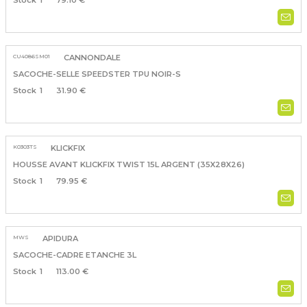
1
79.10 €
CU4086SM01
CANNONDALE
SACOCHE-SELLE SPEEDSTER TPU NOIR-S
1
31.90 €
K0303TS
KLICKFIX
HOUSSE AVANT KLICKFIX TWIST 15L ARGENT (35X28X26)
1
79.95 €
MWS
APIDURA
SACOCHE-CADRE ETANCHE 3L
1
113.00 €