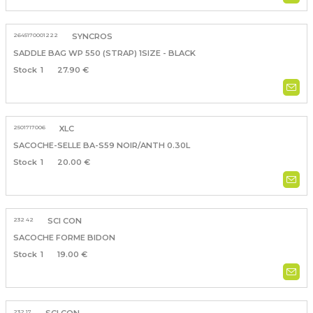
2645170001222
SYNCROS
SADDLE BAG WP 550 (STRAP) 1SIZE - BLACK
1
27.90 €
2501717006
XLC
SACOCHE-SELLE BA-S59 NOIR/ANTH 0.30L
1
20.00 €
232 42
SCI CON
SACOCHE FORME BIDON
1
19.00 €
232 17