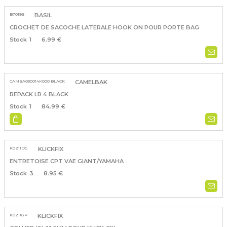
B70196
BASIL
CROCHET DE SACOCHE LATERALE HOOK ON POUR PORTE BAG
1
6.99 €
CAMBA030014K000 BLACK
CAMELBAK
REPACK LR 4 BLACK
1
84.99 €
K0211DS
KLICKFIX
ENTRETOISE CPT VAE GIANT/YAMAHA
3
8.95 €
K0211GP
KLICKFIX