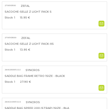
2700103100
ZEFAL
SACOCHE-SELLE Z LIGHT PACK S
1
15.95 €
2700103000
ZEFAL
SACOCHE-SELLE Z LIGHT PACK-XS
1
13.95 €
2645250001222
SYNCROS
SADDLE BAG FRAME RETRO 1SIZE - BLACK
1
27.90 €
2645240001222
SYNCROS
SADDLE BAG SPEED 200 (STRAP) 1SIZE - BLA