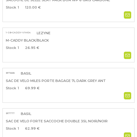
SACOCHE DE SELLE SEAT PACK BOA WP 6 GRIS CARBONE
1
120.00 €
1-SB-CADDY-V1M04
LEZYNE
M-CADDY BLACK/BLACK
1
26.95 €
B17668
BASIL
SAC DE VELO MILES PORTE BAGAGE 7L DARK GREY ANT
1
69.99 €
B17777
BASIL
SAC DE VELO FORTE SACCOCHE DOUBLE 35L NOIR/NOIR
1
62.99 €