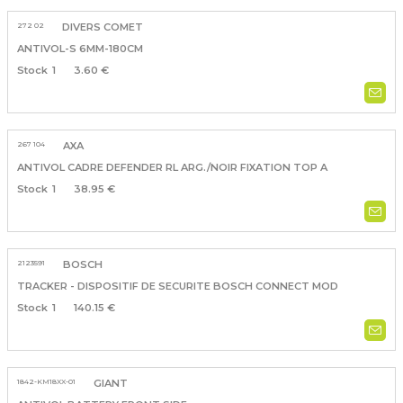
272 02
DIVERS COMET
ANTIVOL-S 6MM-180CM
1
3.60 €
267 104
AXA
ANTIVOL CADRE DEFENDER RL ARG./NOIR FIXATION TOP A
1
38.95 €
2123591
BOSCH
TRACKER - DISPOSITIF DE SECURITE BOSCH CONNECT MOD
1
140.15 €
1842-KM18XX-01
GIANT