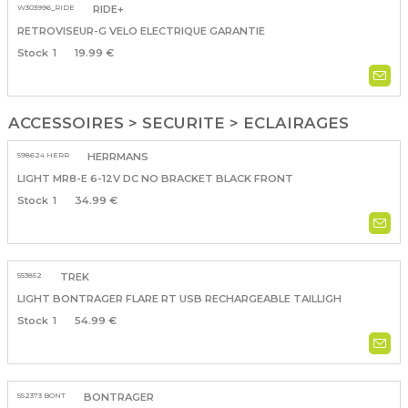
W303996_RIDE
RIDE+
RETROVISEUR-G VELO ELECTRIQUE GARANTIE
1
19.99 €
ACCESSOIRES > SECURITE > ECLAIRAGES
598624 HERR
HERRMANS
LIGHT MR8-E 6-12V DC NO BRACKET BLACK FRONT
1
34.99 €
553852
TREK
LIGHT BONTRAGER FLARE RT USB RECHARGEABLE TAILLIGH
1
54.99 €
552373 BONT
BONTRAGER