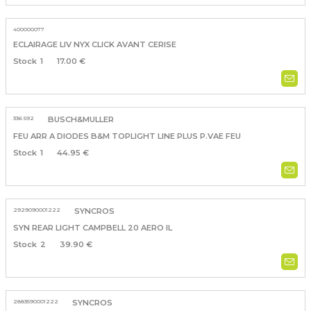
400000077
ECLAIRAGE LIV NYX CLICK AVANT CERISE
1
17.00 €
336 592
BUSCH&MULLER
FEU ARR A DIODES B&M TOPLIGHT LINE PLUS P.VAE FEU
1
44.95 €
2929090001222
SYNCROS
SYN REAR LIGHT CAMPBELL 20 AERO IL
2
39.90 €
2883590001222
SYNCROS