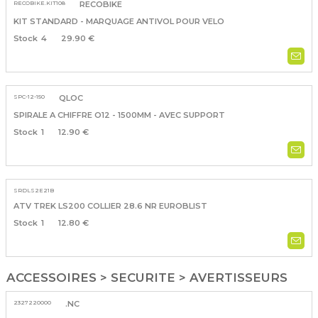
RECOBIKE.KIT108
RECOBIKE
KIT STANDARD - MARQUAGE ANTIVOL POUR VELO
4
29.90 €
SPC-12-150
QLOC
SPIRALE A CHIFFRE O12 - 1500MM - AVEC SUPPORT
1
12.90 €
SRDLS2E21B
ATV TREK LS200 COLLIER 28.6 NR EUROBLIST
1
12.80 €
ACCESSOIRES > SECURITE > AVERTISSEURS
2327220000
.NC