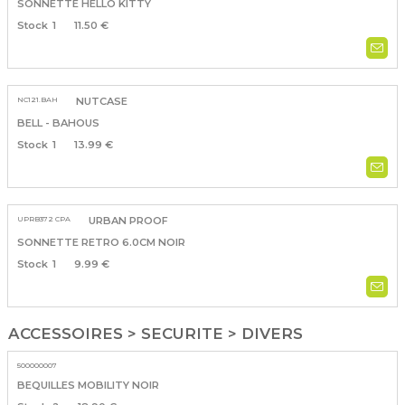
SONNETTE HELLO KITTY
1
11.50 €
NC121.BAH
NUTCASE
BELL - BAHOUS
1
13.99 €
UPRB372 CPA
URBAN PROOF
SONNETTE RETRO 6.0CM NOIR
1
9.99 €
ACCESSOIRES > SECURITE > DIVERS
500000007
BEQUILLES MOBILITY NOIR