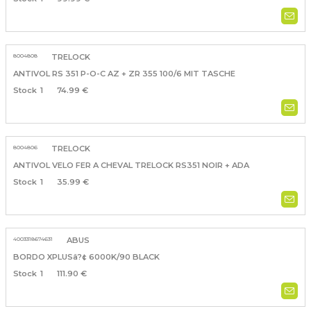
8004808
TRELOCK
ANTIVOL RS 351 P-O-C AZ + ZR 355 100/6 MIT TASCHE
1
74.99 €
8004806
TRELOCK
ANTIVOL VELO FER A CHEVAL TRELOCK RS351 NOIR + ADA
1
35.99 €
4003318674631
ABUS
BORDO XPLUSâ?¢ 6000K/90 BLACK
1
111.90 €