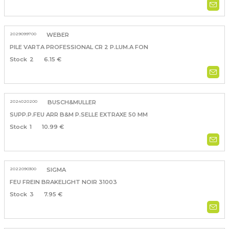
2029099700
WEBER
PILE VARTA PROFESSIONAL CR 2 P.LUM.A FON
2
6.15 €
2024020200
BUSCH&MULLER
SUPP.P.FEU ARR B&M P.SELLE EXTRAXE 50 MM
1
10.99 €
2022090300
SIGMA
FEU FREIN BRAKELIGHT NOIR 31003
3
7.95 €