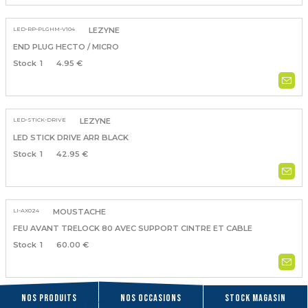
LED-RP-PLGHM-V104
LEZYNE
END PLUG HECTO / MICRO
1
4.95 €
LED-STICK-DRIVE
LEZYNE
LED STICK DRIVE ARR BLACK
1
42.95 €
LI-AX024
MOUSTACHE
FEU AVANT TRELOCK 80 AVEC SUPPORT CINTRE ET CABLE
1
60.00 €
Nos produits
Nos occasions
Stock magasin
LI-SP015A
MOUSTACHE