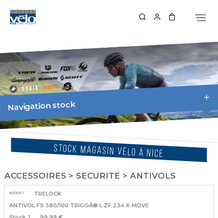
Navigation stock
STOCK MAGASIN VÉLO À NICE
ACCESSOIRES > SECURITE > ANTIVOLS
8005317
TRELOCK
ANTIVOL FS 380/100 TRIGOÂ® L ZF 234 X-MOVE
1
99.99 €