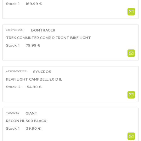
1
169.99 €
5252793 BONT
BONTRAGER
TREK COMMUTER COMP R FRONT BIKE LIGHT
1
79.99 €
4234320001222
SYNCROS
REAR LIGHT CAMPBELL 20 D IL
2
54.90 €
400000150
GIANT
RECON HL 500 BLACK
1
39.90 €