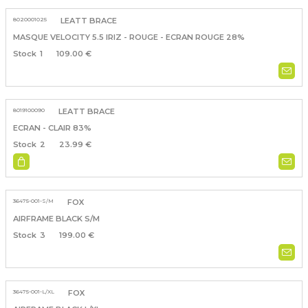
8020001025
LEATT BRACE
MASQUE VELOCITY 5.5 IRIZ - ROUGE - ECRAN ROUGE 28%
1
109.00 €
8019100090
LEATT BRACE
ECRAN - CLAIR 83%
2
23.99 €
36475-001-S/M
FOX
AIRFRAME BLACK S/M
3
199.00 €
36475-001-L/XL
FOX