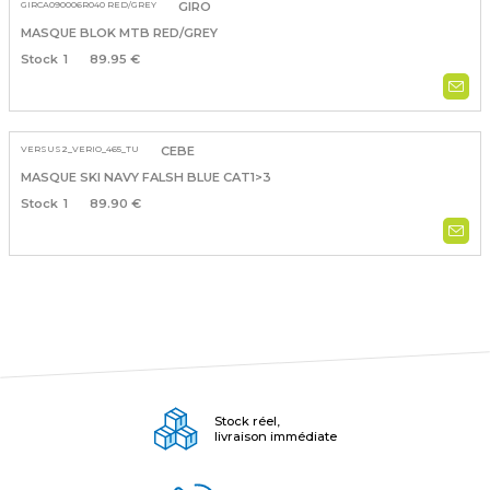
GIRCA090006R040 RED/GREY
GIRO
MASQUE BLOK MTB RED/GREY
1
89.95 €
VERSUS2_VERIO_465_TU
CEBE
MASQUE SKI NAVY FALSH BLUE CAT1>3
1
89.90 €
Stock réel,
livraison immédiate