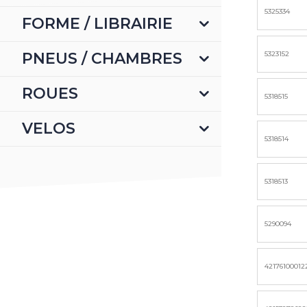
5325334
FORME / LIBRAIRIE
PNEUS / CHAMBRES
5323152
ROUES
5318515
VELOS
5318514
5318513
5290094
42176100012