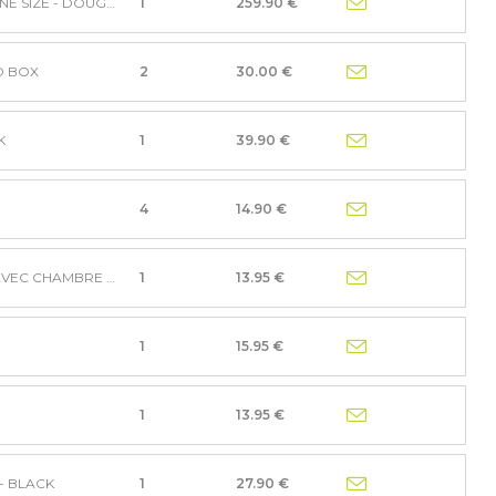
DUFFLE BAG TRAVEL WHEEL 110 ONE SIZE - DOUG GRN/BL
1
259.90 €
D BOX
2
30.00 €
K
1
39.90 €
4
14.90 €
SACOCHE DE SELLE VELO VTT 26 AVEC CHAMBRE A AIR 26
1
13.95 €
1
15.95 €
1
13.95 €
- BLACK
1
27.90 €