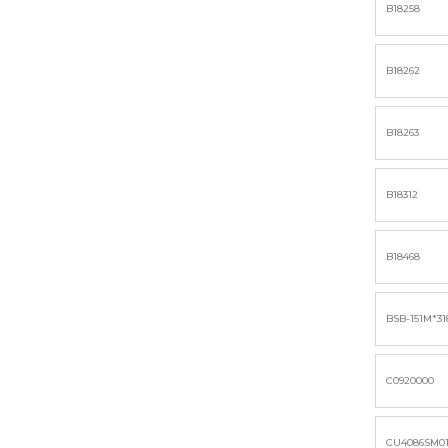
B18258
B18262
B18263
B18312
B18468
BSB-151M*31
C0920000
CU4086SM0