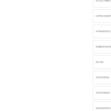
4215327868
419750 BON
41766000012
3SB800SM/
323 B2
2700103100
2700103000
2645250001