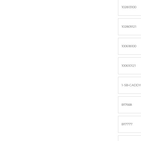
102813100
102809121
100618100
100610121
1-SB-CADDY
B17668
B17777