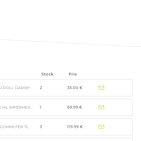
Stock
Prix
 ROLL GARISH
2
35.00 €
SACOCHE BASIL NAVIGATOR M MIK 14L IMPERMEABLE NOI
1
69.99 €
0 COMMUTER 7L
3
119.99 €