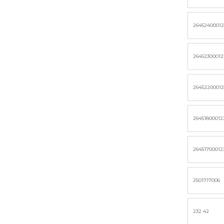
2645240001
2645230001
2645220001
26451800012
26451700012
2501717006
232 42