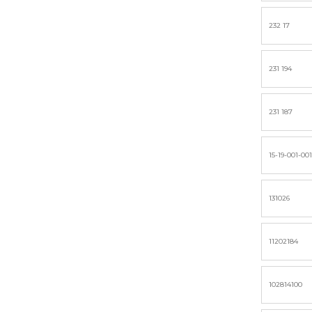
232 17
231 194
231 187
15-19-001-00
131026
11202184
102814100