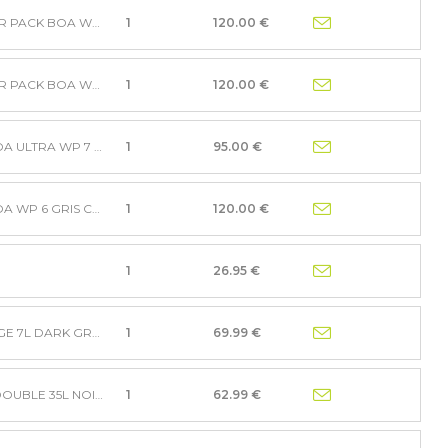
SACOCHE DE GUIDON HANDLEBAR PACK BOA WP 5 NOIR
1
120.00 €
SACOCHE DE GUIDON HANDLEBAR PACK BOA WP 2,5 GRIS C
1
120.00 €
SACOCHE DE SELLE SEAT PACK BOA ULTRA WP 7 NOIR
1
95.00 €
SACOCHE DE SELLE SEAT PACK BOA WP 6 GRIS CARBONE
1
120.00 €
1
26.95 €
SAC DE VELO MILES PORTE BAGAGE 7L DARK GREY ANT
1
69.99 €
SAC DE VELO FORTE SACCOCHE DOUBLE 35L NOIR/NOIR
1
62.99 €