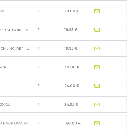
IR
1
29.00 €
SACOCHE DE CADRE VELO Z FRAME 1.3L NOIR FIXATION V
1
19.95 €
SACOCHE SELLE ZEFAL Z LIGHT PACK L NOIRE 1.4L SANG
1
19.95 €
ACK
1
30.00 €
T
1
24.00 €
2X12L
1
34.95 €
SACOCHE DE GUIDON HANDLEBAR PACK BOA WP 9 NOIR
1
140.00 €