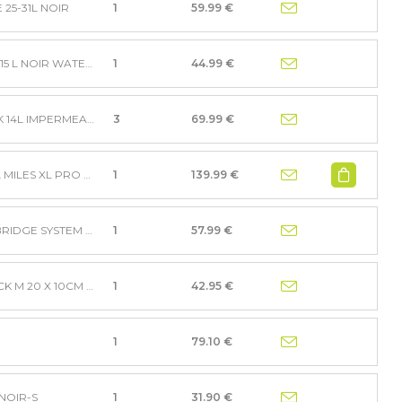
25-31L NOIR
1
59.99 €
SACOCHE SIMPLE NAVIGATOR 12 - 15 L NOIR WATERPROOF
1
44.99 €
SACOCHE BASIL NAVIGATOR M MIK 14L IMPERMEABLE NOI
3
69.99 €
SACOCHE PORTE-BAGAGES BASIL MILES XL PRO P.MIK 2.0
1
139.99 €
SACOCHES BASIL GO UNIVERSAL BRIDGE SYSTEM 32L NOIR
1
57.99 €
SACOCHE DE GUIDON BARRELPACK M 20 X 10CM -1.5L M
1
42.95 €
1
79.10 €
NOIR-S
1
31.90 €