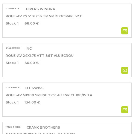
2146830000
DIVERS WINORA
ROUE-AV 27.5" XLC 6 TR.NR BLOC.RAP. 32T
1
68.00 €
2142039100
.NC
ROUE-AV 24X1.75 VTT 36T ALU ECROU
1
30.00 €
2140035805
DT SWISS
ROUE-AV M1900 SPLINE 27.5' ALU NR CL 100/15 TA
1
134.00 €
17126 TRIBE
CRANK BROTHERS