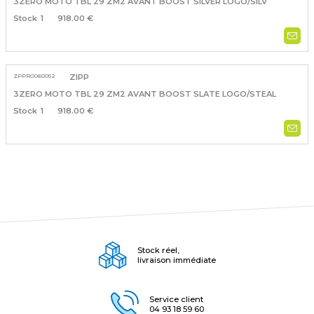
3ZERO MOTO TBL 29 ZM2 AVANT BOOST SILVER LOGO/SILV
1
918.00 €
ZPPRO060052
ZIPP
3ZERO MOTO TBL 29 ZM2 AVANT BOOST SLATE LOGO/STEAL
1
918.00 €
Stock réel,
livraison immédiate
Service client
04 93 18 59 60