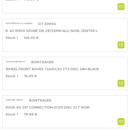
W0X1900AEIXSA06834
DT SWISS
R. AV X1900 SPLINE DB 29'/25MM ALU, NOIR, CENTER L
1
146.00 €
W5262199 BONT
BONTRAGER
WHEEL FRONT KOVEE TLR/DC20 27.5 DISC 28H BLACK
1
74.99 €
W557337 BONT
BONTRAGER
ROUE-AV 29" CONNECTION DC511 DISC 32T NOIR
1
79.99 €