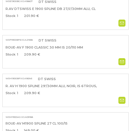
W0E1900BGIXSA18807
DT SWISS
R.AV DTSWISS E 1900 SPLINE DB 27,5'/30MM ALU, CL
1
201.90 €
W0F1900BFEXSA21558
DT SWISS
ROUE-AV F 1900 CLASSIC 30 MM IS 20/110 MM
1
209.90 €
W0H1900BFIXSA18345
DT SWISS
R. AV H 1900 SPLINE 29'/30MM ALU, NOIR, IS 6TROUS,
1
209.90 €
W0M1900AGIXSA05188
ROUE-AV M1900 SPLINE 27 CL 100/15
1
149.00 €