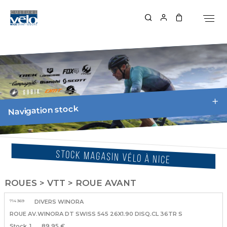
Navigation stock
STOCK MAGASIN VÉLO À NICE
ROUES > VTT > ROUE AVANT
714 369
DIVERS WINORA
ROUE AV.WINORA DT SWISS 545 26X1.90 DISQ.CL 36TR S
1
89.95 €