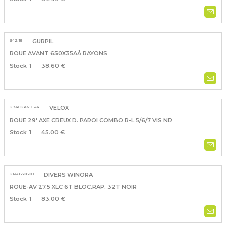
642 15
GURPIL
ROUE AVANT 650X35AÂ RAYONS
1
38.60 €
29AC2AV CPA
VELOX
ROUE 29' AXE CREUX D. PAROI COMBO R-L 5/6/7 VIS NR
1
45.00 €
2146830800
DIVERS WINORA
ROUE-AV 27.5 XLC 6T BLOC.RAP. 32T NOIR
1
83.00 €