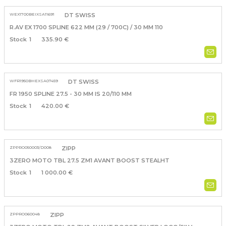
WEX1700BEIXSA11691
DT SWISS
R.AV EX 1700 SPLINE 622 MM (29 / 700C) / 30 MM 110
1
335.90 €
WFR1950BHEXSA07459
DT SWISS
FR 1950 SPLINE 27.5 - 30 MM IS 20/110 MM
1
420.00 €
ZPPRO050003/D008
ZIPP
3ZERO MOTO TBL 27.5 ZM1 AVANT BOOST STEALHT
1
1 000.00 €
ZPPRO060048
ZIPP