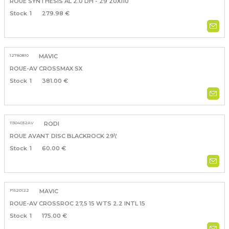
ROUE SYNTHESIS AL 2.0 DH - 29 20X110
1
279.98 €
12780810
MAVIC
ROUE-AV CROSSMAX SX
1
381.00 €
11304032AV
RODI
ROUE AVANT DISC BLACKROCK 29\'
1
60.00 €
F1520122
MAVIC
ROUE-AV CROSSROC 27,5 15 WTS 2.2 INTL 15
1
175.00 €