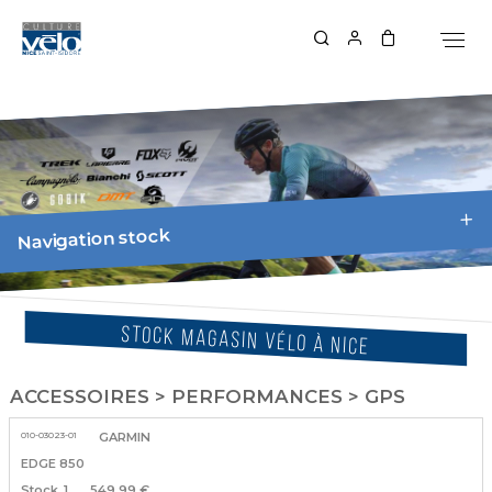
Navigation stock
STOCK MAGASIN VÉLO À NICE
ACCESSOIRES > PERFORMANCES > GPS
010-03023-01
GARMIN
EDGE 850
1
549.99 €