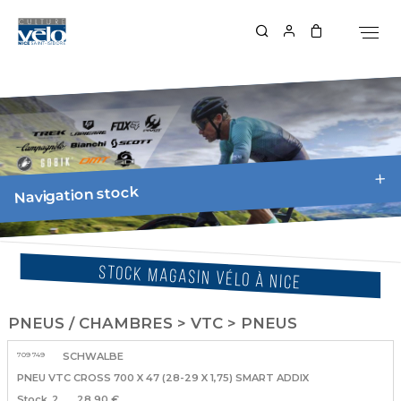
Navigation stock
STOCK MAGASIN VÉLO À NICE
PNEUS / CHAMBRES > VTC > PNEUS
709 749
SCHWALBE
PNEU VTC CROSS 700 X 47 (28-29 X 1,75) SMART ADDIX
2
28.90 €