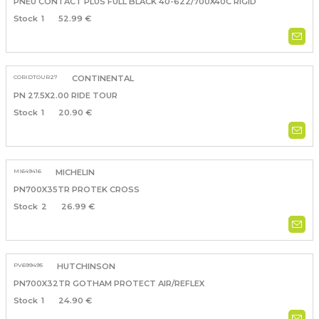
PNEU CONTACT PLUS FULL BLACK 40-622/700X40C RIGID
1
52.99 €
CORIDTOUR27
CONTINENTAL
PN 27.5X2.00 RIDE TOUR
1
20.90 €
MI649416
MICHELIN
PN700X35TR PROTEK CROSS
2
26.99 €
PV699495
HUTCHINSON
PN700X32TR GOTHAM PROTECT AIR/REFLEX
1
24.90 €